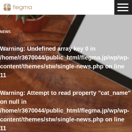
NEWS
Warning
: Undefined array key 0 in
/home/r3670044/public_html/flegma.jp/wp/wp-
content/themes/stw/single-news.php
on line
11
Warning
: Attempt to read property "cat_name"
on null in
/home/r3670044/public_html/flegma.jp/wp/wp-
content/themes/stw/single-news.php
on line
11