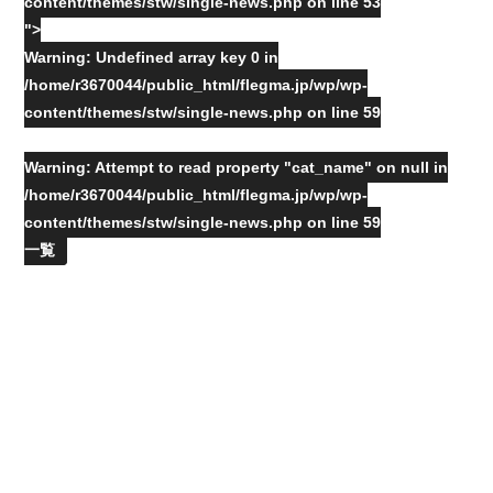
content/themes/stw/single-news.php on line
53
">
Warning
: Undefined array key 0 in
/home/r3670044/public_html/flegma.jp/wp/wp-
content/themes/stw/single-news.php
on line
59
Warning
: Attempt to read property "cat_name" on null in
/home/r3670044/public_html/flegma.jp/wp/wp-
content/themes/stw/single-news.php
on line
59
一覧