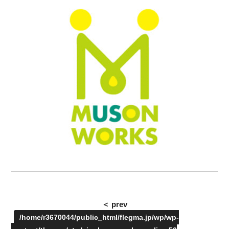
＜ prev
/home/r3670044/public_html/flegma.jp/wp/wp-