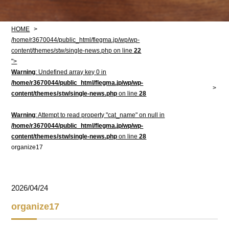
HOME
/home/r3670044/public_html/flegma.jp/wp/wp-
content/themes/stw/single-news.php on line
22
">
Warning
: Undefined array key 0 in
/home/r3670044/public_html/flegma.jp/wp/wp-
content/themes/stw/single-news.php
on line
28
Warning
: Attempt to read property "cat_name" on null in
/home/r3670044/public_html/flegma.jp/wp/wp-
content/themes/stw/single-news.php
on line
28
organize17
2026/04/24
organize17