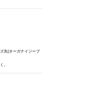
ズ先(オーガナイジーブ
く。