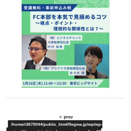
＜ prev
/home/r3670044/public_html/flegma.jp/wp/wp-