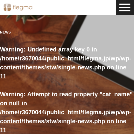
NEWS
Warning
: Undefined array key 0 in
/home/r3670044/public_html/flegma.jp/wp/wp-
content/themes/stw/single-news.php
on line
11
Warning
: Attempt to read property "cat_name"
on null in
/home/r3670044/public_html/flegma.jp/wp/wp-
content/themes/stw/single-news.php
on line
11