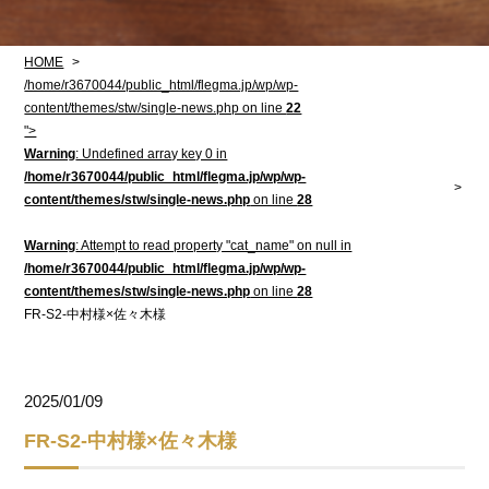
HOME
/home/r3670044/public_html/flegma.jp/wp/wp-
content/themes/stw/single-news.php on line
22
">
Warning
: Undefined array key 0 in
/home/r3670044/public_html/flegma.jp/wp/wp-
content/themes/stw/single-news.php
on line
28
Warning
: Attempt to read property "cat_name" on null in
/home/r3670044/public_html/flegma.jp/wp/wp-
content/themes/stw/single-news.php
on line
28
FR-S2-中村様×佐々木様
2025/01/09
FR-S2-中村様×佐々木様