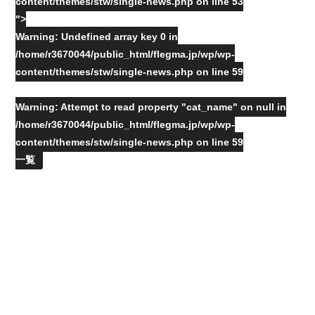
content/themes/stw/single-news.php on line
53
">
Warning
: Undefined array key 0 in
/home/r3670044/public_html/flegma.jp/wp/wp-
content/themes/stw/single-news.php
on line
59
Warning
: Attempt to read property "cat_name" on null in
/home/r3670044/public_html/flegma.jp/wp/wp-
content/themes/stw/single-news.php
on line
59
一覧