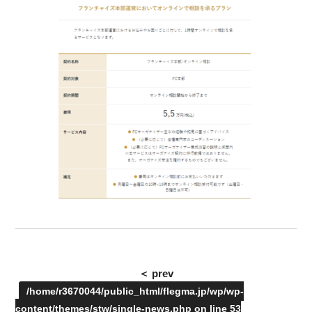
＜ prev
/home/r3670044/public_html/flegma.jp/wp/wp-
content/themes/stw/single-news.php on line
53