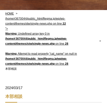
HOME
/home/r3670044/public_html/flegma.jp/wp/wp-
content/themes/stw/single-news.php on line
22
">
Warning
: Undefined array key 0 in
/home/r3670044/public_html/flegma.jp/wp/wp-
content/themes/stw/single-news.php
on line
28
Warning
: Attempt to read property "cat_name" on null in
/home/r3670044/public_html/flegma.jp/wp/wp-
content/themes/stw/single-news.php
on line
28
本部相談
2024/03/17
本部相談