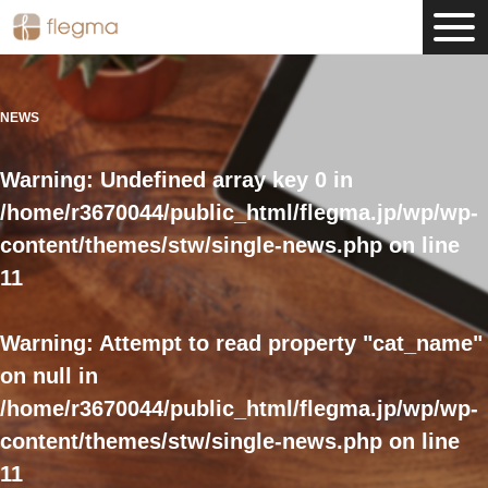
NEWS
Warning
: Undefined array key 0 in
/home/r3670044/public_html/flegma.jp/wp/wp-
content/themes/stw/single-news.php
on line
11
Warning
: Attempt to read property "cat_name"
on null in
/home/r3670044/public_html/flegma.jp/wp/wp-
content/themes/stw/single-news.php
on line
11