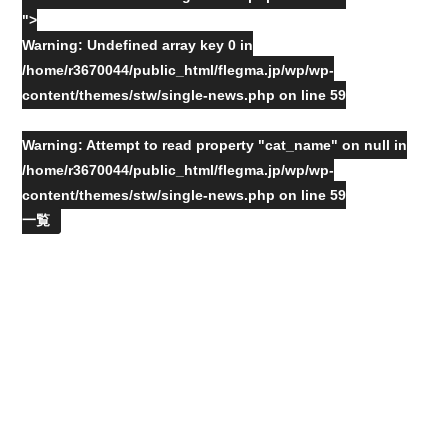
">
Warning
: Undefined array key 0 in
/home/r3670044/public_html/flegma.jp/wp/wp-
content/themes/stw/single-news.php
on line
59
Warning
: Attempt to read property "cat_name" on null in
/home/r3670044/public_html/flegma.jp/wp/wp-
content/themes/stw/single-news.php
on line
59
一覧