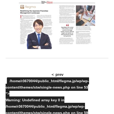
＜ prev
/home/r3670044/public_html/flegma.jp/wp/wp-
content/themes/stw/single-news.php on line
53
">
Warning
: Undefined array key 0 in
/home/r3670044/public_html/flegma.jp/wp/wp-
content/themes/stw/single-news.php
on line
59