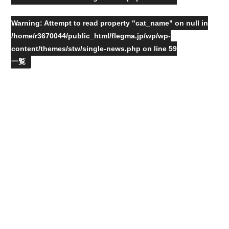
Warning
: Attempt to read property "cat_name" on null in
/home/r3670044/public_html/flegma.jp/wp/wp-
content/themes/stw/single-news.php
on line
59
一覧