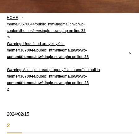
HOME
/home/r3670044/public_html/flegma.jp/wp/wp-
content/themes/stw/single-news.php on line
22
">
Warning
: Undefined array key 0 in
/home/r3670044/public_html/flegma.jp/wp/wp-
content/themes/stw/single-news.php
on line
28
Warning
: Attempt to read property "cat_name" on null in
/home/r3670044/public_html/flegma.jp/wp/wp-
content/themes/stw/single-news.php
on line
28
2
2024/02/15
2