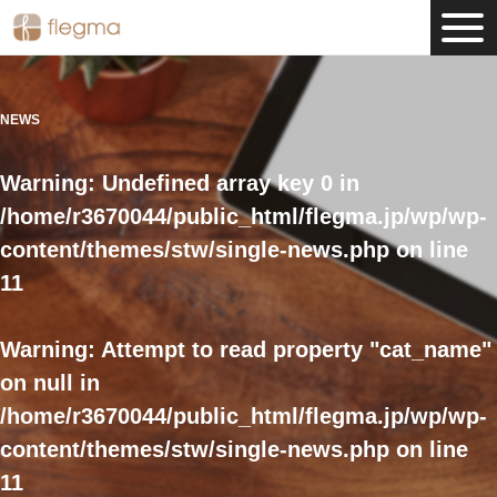
NEWS
Warning
: Undefined array key 0 in
/home/r3670044/public_html/flegma.jp/wp/wp-
content/themes/stw/single-news.php
on line
11
Warning
: Attempt to read property "cat_name"
on null in
/home/r3670044/public_html/flegma.jp/wp/wp-
content/themes/stw/single-news.php
on line
11