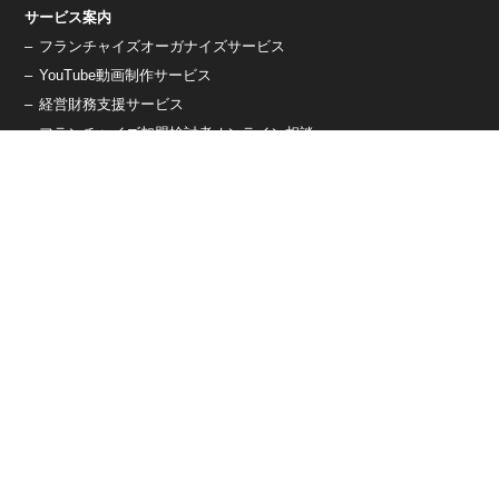
サービス案内
–
フランチャイズオーガナイズサービス
–
YouTube動画制作サービス
–
経営財務支援サービス
–
フランチャイズ加盟検討者オンライン相談
養成講習/資格
–
フランチャイズオーガナイザー養成講習
–
コアフランチャイジー養成講習
会社概要
–
代表メッセージ
–
YouTube/フランチャイズど真ん中
–
経営理念
–
沿革
採用案内
オーガナイズ一覧
2024年アジア太平洋 FCコンサル企業TOP10