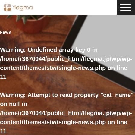
NEWS
Warning
: Undefined array key 0 in
/home/r3670044/public_html/flegma.jp/wp/wp-
content/themes/stw/single-news.php
on line
11
Warning
: Attempt to read property "cat_name"
on null in
/home/r3670044/public_html/flegma.jp/wp/wp-
content/themes/stw/single-news.php
on line
11