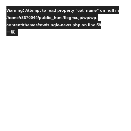
Warning
: Attempt to read property "cat_name" on null in
/home/r3670044/public_html/flegma.jp/wp/wp-
content/themes/stw/single-news.php
on line
59
一覧