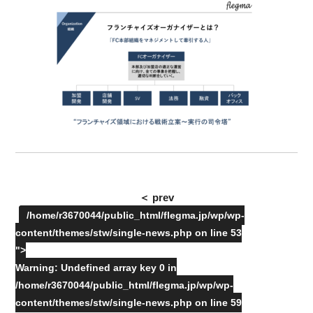
＜ prev
/home/r3670044/public_html/flegma.jp/wp/wp-
content/themes/stw/single-news.php on line
53
">
Warning
: Undefined array key 0 in
/home/r3670044/public_html/flegma.jp/wp/wp-
content/themes/stw/single-news.php
on line
59