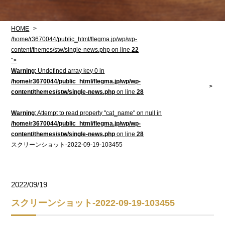
HOME
/home/r3670044/public_html/flegma.jp/wp/wp-
content/themes/stw/single-news.php on line
22
">
Warning
: Undefined array key 0 in
/home/r3670044/public_html/flegma.jp/wp/wp-
content/themes/stw/single-news.php
on line
28
Warning
: Attempt to read property "cat_name" on null in
/home/r3670044/public_html/flegma.jp/wp/wp-
content/themes/stw/single-news.php
on line
28
スクリーンショット-2022-09-19-103455
2022/09/19
スクリーンショット-2022-09-19-103455