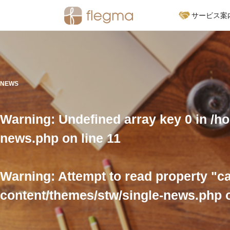
サービス案
サービス案内
NEWS
フランチャイズオーガナ
Warning
: Undefined array key 0 in
/ho
経営財務支援サービス
news.php
on line
11
Warning
: Attempt to read property "c
content/themes/stw/single-news.php
o