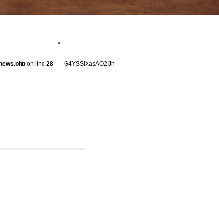
-news.php
on line
28
G4YSSIXasAQ2IJh