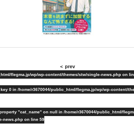
＜ prev
_html/flegma.jp/wp/wp-content/themes/stw/single-news.php on li
 key 0 in
/home/r3670044/public_html/flegma.jp/wp/wp-content/th
 property "cat_name" on null in
/home/r3670044/public_html/flegm
le-news.php
on line
59