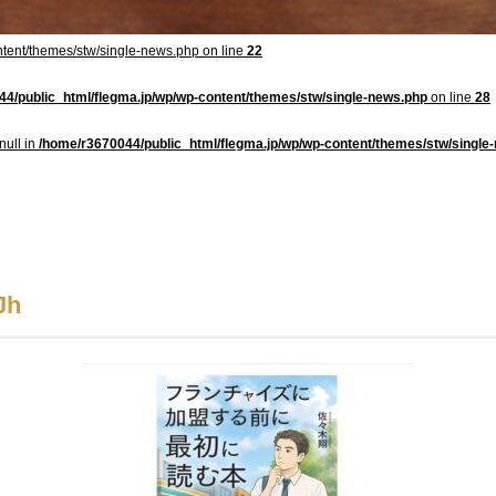
tent/themes/stw/single-news.php on line
22
4/public_html/flegma.jp/wp/wp-content/themes/stw/single-news.php
on line
28
null in
/home/r3670044/public_html/flegma.jp/wp/wp-content/themes/stw/single
Jh