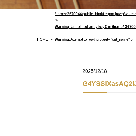
/home/r3670044/public_html/flegma.jp/wp/wp-con
">
Warning
: Undefined array key 0 in
/home/r367004
HOME
Warning
: Attempt to read property "cat_name" on 
2025/12/18
G4YSSIXasAQ2I