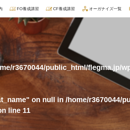
内
FO養成講習
CF養成講習
オーガナイズ一覧
イズサービス
YouTube動画制作サービス
me/r3670044/public_html/flegma.jp/wp
フランチャイズ加盟検討者オンラ
at_name" on null in
/home/r3670044/pu
n line
11