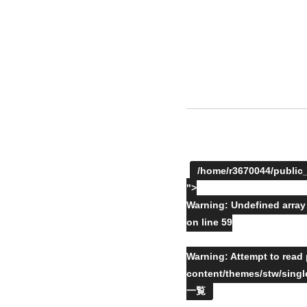
/home/r3670044/public
">
Warning
: Undefined array
on line
59
Warning
: Attempt to read
content/themes/stw/sing
一覧